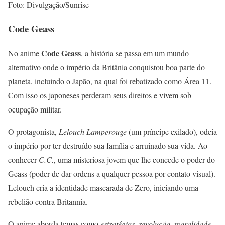
Foto: Divulgação/Sunrise
Code Geass
Code Geass
No anime
, a história se passa em um mundo
alternativo onde o império da Britânia conquistou boa parte do
planeta, incluindo o Japão, na qual foi rebatizado como Área 11.
Com isso os japoneses perderam seus direitos e vivem sob
ocupação militar.
O protagonista,
Lelouch Lamperouge
(um príncipe exilado), odeia
o império por ter destruído sua família e arruinado sua vida. Ao
conhecer
C.C.
, uma misteriosa jovem que lhe concede o poder do
Geass (poder de dar ordens a qualquer pessoa por contato visual).
Lelouch cria a identidade mascarada de Zero, iniciando uma
rebelião contra Britannia.
O anime aborda temas como
estratégias, revolução, moralidade,