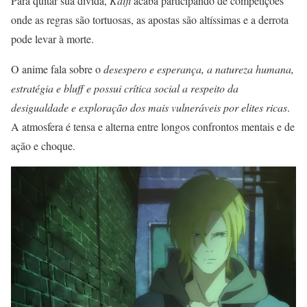
Para quitar sua dívida,
Kaiji
acaba participando de competições
onde as regras são tortuosas, as apostas são altíssimas e a derrota
pode levar à morte.
O anime fala sobre o
desespero e esperança, a natureza humana,
estratégia e bluff e possui crítica social a respeito da
desigualdade e exploração dos mais vulneráveis por elites ricas
.
A atmosfera é tensa e alterna entre longos confrontos mentais e de
ação e choque.