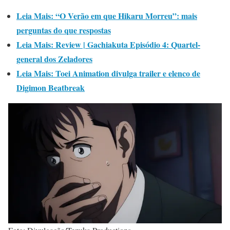
Leia Mais: “O Verão em que Hikaru Morreu”: mais
perguntas do que respostas
Leia Mais: Review | Gachiakuta Episódio 4: Quartel-
general dos Zeladores
Leia Mais: Toei Animation divulga trailer e elenco de
Digimon Beatbreak