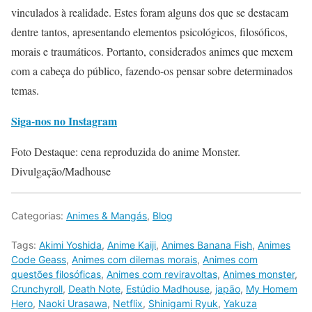
vinculados à realidade. Estes foram alguns dos que se destacam
dentre tantos, apresentando elementos psicológicos, filosóficos,
morais e traumáticos. Portanto, considerados animes que mexem
com a cabeça do público, fazendo-os pensar sobre determinados
temas.
Siga-nos no Instagram
Foto Destaque: cena reproduzida do anime Monster.
Divulgação/Madhouse
Categorias:
Animes & Mangás
,
Blog
Tags:
Akimi Yoshida
,
Anime Kaiji
,
Animes Banana Fish
,
Animes
Code Geass
,
Animes com dilemas morais
,
Animes com
questões filosóficas
,
Animes com reviravoltas
,
Animes monster
,
Crunchyroll
,
Death Note
,
Estúdio Madhouse
,
japão
,
My Homem
Hero
,
Naoki Urasawa
,
Netflix
,
Shinigami Ryuk
,
Yakuza