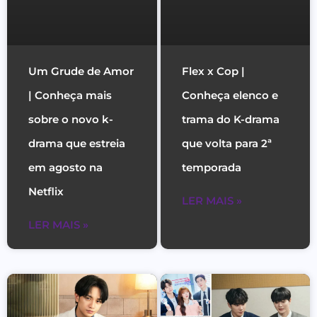
Um Grude de Amor
Flex x Cop |
| Conheça mais
Conheça elenco e
sobre o novo k-
trama do K-drama
drama que estreia
que volta para 2ª
em agosto na
temporada
Netflix
LER MAIS »
LER MAIS »