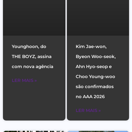
Younghoon, do
Kim Jae-won,
THE BOYZ, assina
Byeon Woo-seok,
com nova agência
Ahn Hyo-seop e
Choo Young-woo
LER MAIS »
são confirmados
no AAA 2026
LER MAIS »