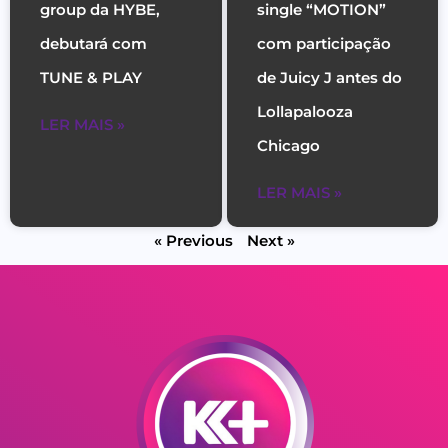
group da HYBE,
single “MOTION”
debutará com
com participação
TUNE & PLAY
de Juicy J antes do
Lollapalooza
LER MAIS »
Chicago
LER MAIS »
« Previous
Next »