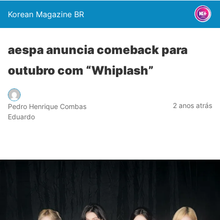
Korean Magazine BR
aespa anuncia comeback para
outubro com “Whiplash”
2 anos atrás
Pedro Henrique Combas
Eduardo