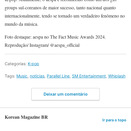
groups sul-coreanos de maior sucesso, tanto nacional quanto
internacionalmente, tendo se tornado um verdadeiro fenômeno no
mundo da música.
Foto destaque: aespa no The Fact Music Awards 2024.
Reprodução/ Instagram/ @aespa_official
Categorias:
K-pop
Tags:
Music
,
notícias
,
Parallel Line
,
SM Entertainment
,
Whiplash
Deixar um comentário
Korean Magazine BR
Ir para o topo