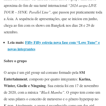
aproxima do fim de sua turnê internacional
“2024 aespa LIVE
TOUR – SYNK: Parallel Line”
, que passou por praticamente toda
a Ásia. A sequência de apresentações, que se iniciou em junho,
chega ao fim com os shows em Bangkok nos dias 28 e 29 de
setembro.
Leia mais:
Fifty Fifty estreia nova fase com “Love Tune” e
novas integrantes
Sobre o grupo
SM
O aespa é um girl group sul-coreano formado pela
Entertainment
Karina,
, composto por quatro integrantes:
Winter, Giselle e Ningning
. Sua estreia foi em 17 de novembro
de 2020, com a música
“Black Mamba”
. O grupo tem como um
de seus pilares o conceito de metaverso e o gênero hyperpop no
K-pop. Atualmente, o aespa é reconhecido como um dos girl