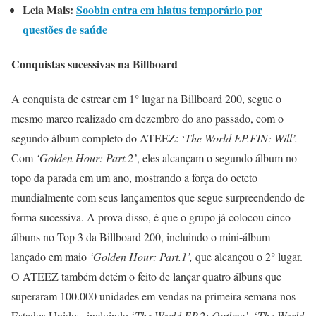
Leia Mais:
Soobin entra em hiatus temporário por
questões de saúde
Conquistas sucessivas na Billboard
A conquista de estrear em 1° lugar na Billboard 200, segue o
mesmo marco realizado em dezembro do ano passado, com o
segundo álbum completo do ATEEZ: ‘
The World EP.FIN: Will’.
Com
‘Golden Hour: Part.2’
, eles alcançam o segundo álbum no
topo da parada em um ano, mostrando a força do octeto
mundialmente com seus lançamentos que segue surpreendendo de
forma sucessiva. A prova disso, é que o grupo já colocou cinco
álbuns no Top 3 da Billboard 200, incluindo o mini-álbum
lançado em maio
‘Golden Hour: Part.1’,
que alcançou o 2° lugar.
O ATEEZ também detém o feito de lançar quatro álbuns que
superaram 100.000 unidades em vendas na primeira semana nos
Estados Unidos, incluindo ‘
The World EP.2: Outlaw’
, ‘
The World