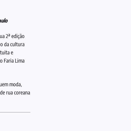
aulo
sua 2ª edição
o da cultura
tuita e
ão Faria Lima
cluem moda,
 de rua coreana