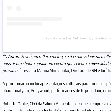
A post shared by NekoFest (@nekofest_ofi
“O Aurora Fest é um reflexo da força e da criatividade da mul
anos. É uma honra apoiar um evento que celebra a diversidade
prezamos”,
ressalta Marina Shimabuko, Diretora de RH e Jurídi
A programação inclui apresentações culturais para todos os púb
bharatanatyam, Bollywood, performances de K-pop, dança chines
Roberto Otake, CEO da Sakura Alimentos, diz que a empresa e a 
continua dizendo que o festival é uma oportunidade para celeb