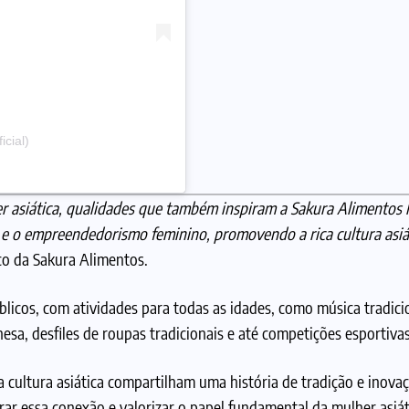
cial)
her asiática, qualidades que também inspiram a Sakura Alimentos
 e o empreendedorismo feminino, promovendo a rica cultura asiá
co da Sakura Alimentos.
licos, com atividades para todas as idades, como música tradicio
a, desfiles de roupas tradicionais e até competições esportiva
cultura asiática compartilham uma história de tradição e inovaç
rar essa conexão e valorizar o papel fundamental da mulher asiát