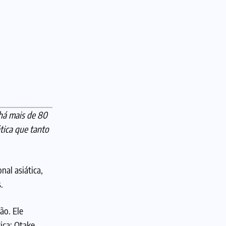
 há mais de 80
tica que tanto
nal asiática,
s.
ão. Ele
ica; Otake