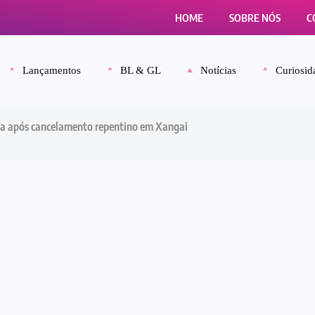
HOME
SOBRE NÓS
C
Lançamentos
BL & GL
Notícias
Curiosid
a após cancelamento repentino em Xangai