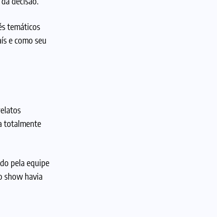
 da decisão.
és temáticos
aís e como seu
elatos
a totalmente
ido pela equipe
o show havia