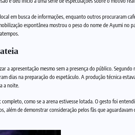
ão e deu início a uma série de especulações sobre o motivo real
local em busca de informações, enquanto outros procuraram caf
 A mobilização espontânea mostrou o peso do nome de Ayumi no p
ratempos.
ateia
lizar a apresentação mesmo sem a presença do público. Segundo r
haram dias na preparação do espetáculo. A produção técnica estav
a a noite.
st completo, como se a arena estivesse lotada. O gesto foi entend
os, além de demonstrar consideração pelos fãs que aguardavam 