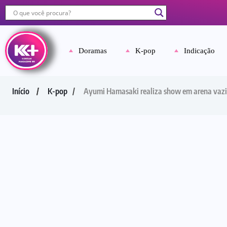
Doramas
K-pop
Indicação
Início
K-pop
Ayumi Hamasaki realiza show em arena vazi