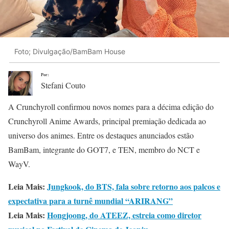
Foto; Divulgação/BamBam House
Por:
Stefani Couto
A Crunchyroll confirmou novos nomes para a décima edição do
Crunchyroll Anime Awards, principal premiação dedicada ao
universo dos animes. Entre os destaques anunciados estão
BamBam, integrante do GOT7, e TEN, membro do NCT e
WayV.
Leia Mais:
Jungkook, do BTS, fala sobre retorno aos palcos e
expectativa para a turnê mundial “ARIRANG”
Leia Mais:
Hongjoong, do ATEEZ, estreia como diretor