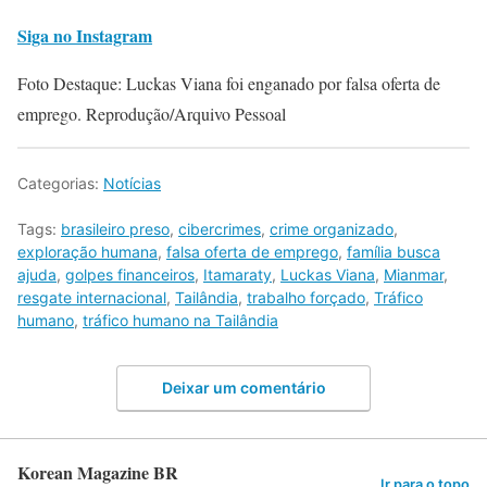
Siga no Instagram
Foto Destaque: Luckas Viana foi enganado por falsa oferta de
emprego. Reprodução/Arquivo Pessoal
Categorias:
Notícias
Tags:
brasileiro preso
,
cibercrimes
,
crime organizado
,
exploração humana
,
falsa oferta de emprego
,
família busca
ajuda
,
golpes financeiros
,
Itamaraty
,
Luckas Viana
,
Mianmar
,
resgate internacional
,
Tailândia
,
trabalho forçado
,
Tráfico
humano
,
tráfico humano na Tailândia
Deixar um comentário
Korean Magazine BR
Ir para o topo