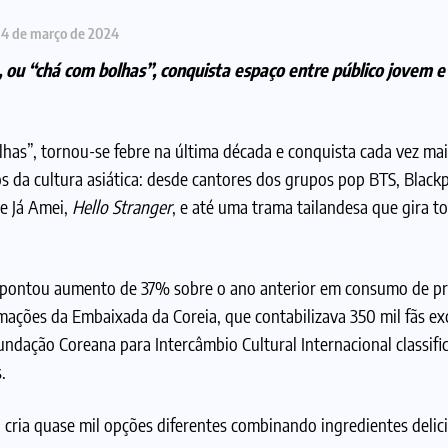
14 de março de 2024
, ou “chá com bolhas”, conquista espaço entre público jovem e
has”, tornou-se febre na última década e conquista cada vez ma
os da cultura asiática: desde cantores dos grupos pop BTS, Black
e Já Amei,
Hello Stranger
, e até uma trama tailandesa que gira 
pontou aumento de 37% sobre o ano anterior em consumo de p
mações da Embaixada da Coreia, que contabilizava 350 mil fãs e
ndação Coreana para Intercâmbio Cultural Internacional classific
s.
o cria quase mil opções diferentes combinando ingredientes delic