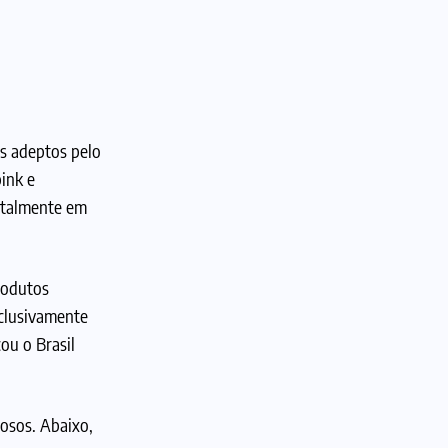
is adeptos pelo
pink e
totalmente em
rodutos
xclusivamente
ou o Brasil
iosos. Abaixo,