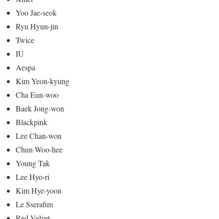
Yoo Jae-seok
Ryu Hyun-jin
Twice
IU
Aespa
Kim Yeon-kyung
Cha Eun-woo
Baek Jong-won
Blackpink
Lee Chan-won
Chun Woo-hee
Young Tak
Lee Hyo-ri
Kim Hye-yoon
Le Sserafim
Red Velvet