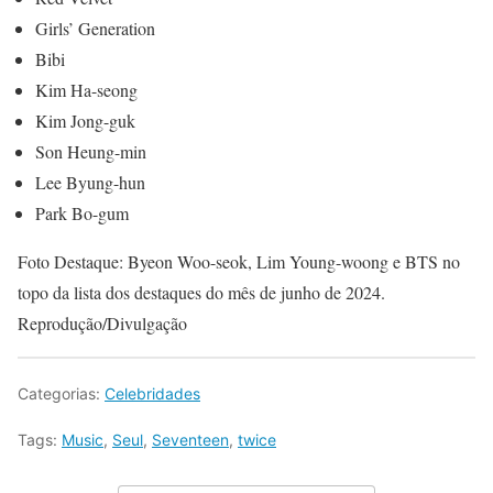
Girls’ Generation
Bibi
Kim Ha-seong
Kim Jong-guk
Son Heung-min
Lee Byung-hun
Park Bo-gum
Foto Destaque: Byeon Woo-seok, Lim Young-woong e BTS no
topo da lista dos destaques do mês de junho de 2024.
Reprodução/Divulgação
Categorias:
Celebridades
Tags:
Music
,
Seul
,
Seventeen
,
twice