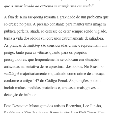
que o amor levado ao extremo se transforma em medo”.
A fala de Kim Jae-joong ressalta a gravidade de um problema que
só cresce no país. A pressão constante para manter uma imagem
pública perfeita, aliada ao estresse de estar sempre sendo vigiado,
torna a vida dos ídolos sul-coreanos extremamente desafiadora.
As práticas de
stalking
são consideradas crime e representam um
perigo, tanto para as vítimas quanto para os próprios
perseguidores, que frequentemente se colocam em situações
arriscadas na tentativa de se aproximar dos ídolos. No Brasil, o
stalking
é majoritariamente enquadrado como crime de ameaça,
conforme o artigo 147 do Código Penal. As punições podem
incluir multas, medidas protetivas e, em casos mais graves, a
detenção do infrator.
Foto Destaque: Montagem dos artistas Beenzino, Lee Jun-ho,
Baekhyun e Kim Jae-joong. Reprodução/ Last FM/ Times Now