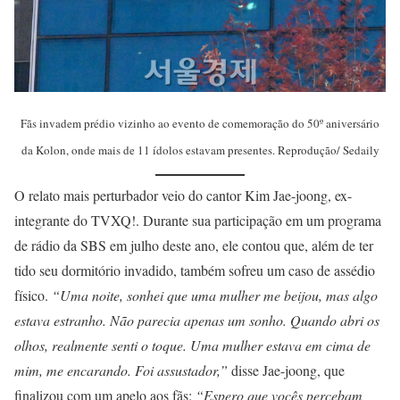
Fãs invadem prédio vizinho ao evento de comemoração do 50º aniversário
da Kolon, onde mais de 11 ídolos estavam presentes. Reprodução/ Sedaily
O relato mais perturbador veio do cantor Kim Jae-joong, ex-
integrante do TVXQ!. Durante sua participação em um programa
de rádio da SBS em julho deste ano, ele contou que, além de ter
tido seu dormitório invadido, também sofreu um caso de assédio
físico.
“Uma noite, sonhei que uma mulher me beijou, mas algo
estava estranho. Não parecia apenas um sonho. Quando abri os
olhos, realmente senti o toque. Uma mulher estava em cima de
mim, me encarando. Foi assustador,”
disse Jae-joong, que
finalizou com um apelo aos fãs:
“Espero que vocês percebam