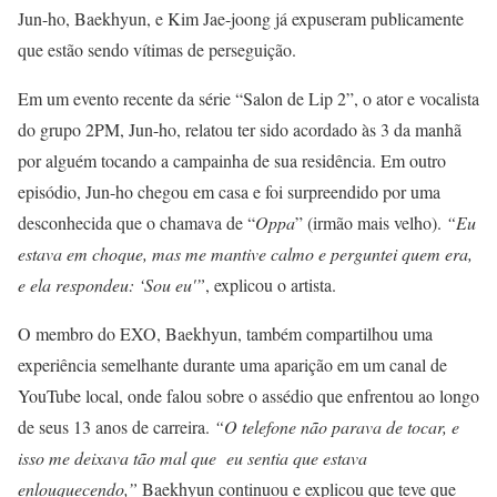
Jun-ho, Baekhyun, e Kim Jae-joong já expuseram publicamente
que estão sendo vítimas de perseguição.
Em um evento recente da série “Salon de Lip 2”, o ator e vocalista
do grupo 2PM, Jun-ho, relatou ter sido acordado às 3 da manhã
por alguém tocando a campainha de sua residência. Em outro
episódio, Jun-ho chegou em casa e foi surpreendido por uma
desconhecida que o chamava de “
Oppa
” (irmão mais velho).
“Eu
estava em choque, mas me mantive calmo e perguntei quem era,
e ela respondeu: ‘Sou eu'”
, explicou o artista.
O membro do EXO, Baekhyun, também compartilhou uma
experiência semelhante durante uma aparição em um canal de
YouTube local, onde falou sobre o assédio que enfrentou ao longo
de seus 13 anos de carreira.
“O telefone não parava de tocar, e
isso me deixava tão mal que eu sentia que estava
enlouquecendo,”
Baekhyun continuou e explicou que teve que