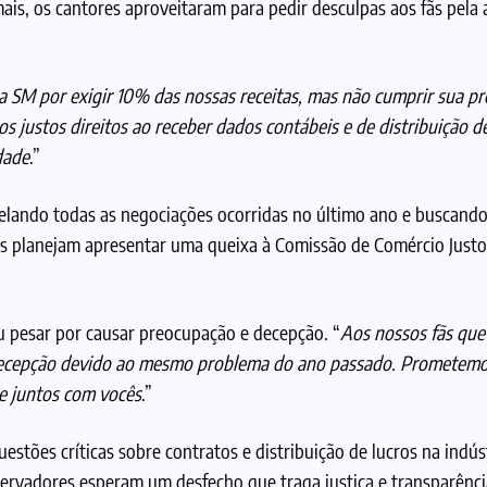
ais, os cantores aproveitaram para pedir desculpas aos fãs pela
 a SM por exigir 10% das nossas receitas, mas não cumprir sua 
s justos direitos ao receber dados contábeis e de distribuição d
dade
.”
evelando todas as negociações ocorridas no último ano e buscand
eles planejam apresentar uma queixa à Comissão de Comércio Justo
u pesar por causar preocupação e decepção. “
Aos nossos fãs que
 decepção devido ao mesmo problema do ano passado. Prometemo
e juntos com vocês
.”
tões críticas sobre contratos e distribuição de lucros na indús
servadores esperam um desfecho que traga justiça e transparência