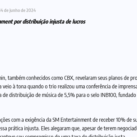
14 de junho de 2024
nt por distribuição injusta de lucros
in, também conhecidos como CBX, revelaram seus planos de pro
ia veio à tona quando o trio realizou uma conferência de impren
 de distribuição de música de 5,5% para o selo INB100, fundad
ações com a exigência da SM Entertainment de receber 10% de su
ssa prática injusta. Eles alegaram que, apesar de terem negociad
manteve seu compromisso de uma taxa de distribuição justa.