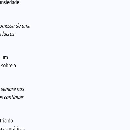
 ansiedade
promessa de uma
e lucros
o um
 sobre a
 sempre nos
s continuar
tria do
 às práticas