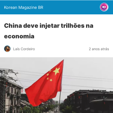
Korean Magazine BR
China deve injetar trilhões na
economia
Laís Cordeiro
2 anos atrás