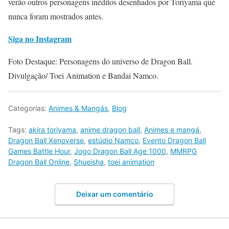
verão outros personagens inéditos desenhados por Toriyama que
nunca foram mostrados antes.
Siga no Instagram
Foto Destaque: Personagens do universo de Dragon Ball.
Divulgação/ Toei Animation e Bandai Namco.
Categorias:
Animes & Mangás
,
Blog
Tags:
akira toriyama
,
anime dragon ball
,
Animes e mangá
,
Dragon Ball Xenoverse
,
estúdio Namco
,
Evento Dragon Ball
Games Battle Hour
,
Jogo Dragon Ball Age 1000
,
MMRPG
Dragon Ball Online
,
Shueisha
,
toei animation
Deixar um comentário