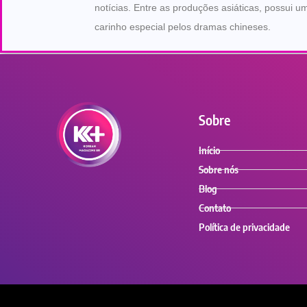
notícias. Entre as produções asiáticas, possui u
carinho especial pelos dramas chineses.
Sobre
Início
Sobre nós
Blog
Contato
Política de privacidade