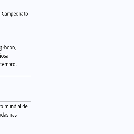
 do Campeonato
ng-hoon,
iosa
etembro.
to mundial de
adas nas