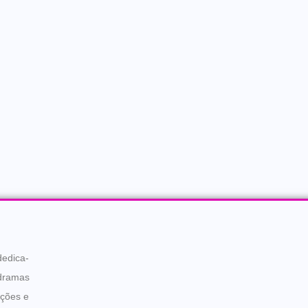
dedica-
-dramas
ações e