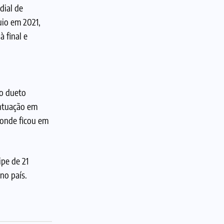
dial de
uio em 2021,
 final e
no dueto
ontuação em
 onde ficou em
pe de 21
no país.