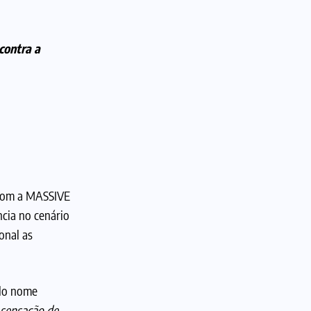
contra a
 com a MASSIVE
ncia no cenário
onal as
 do nome
 sensação de