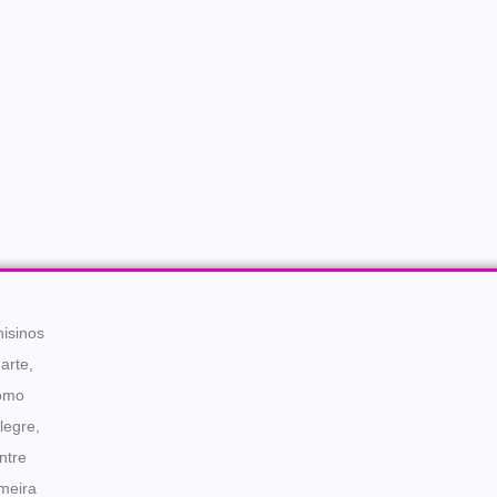
nisinos
arte,
como
legre,
ntre
imeira