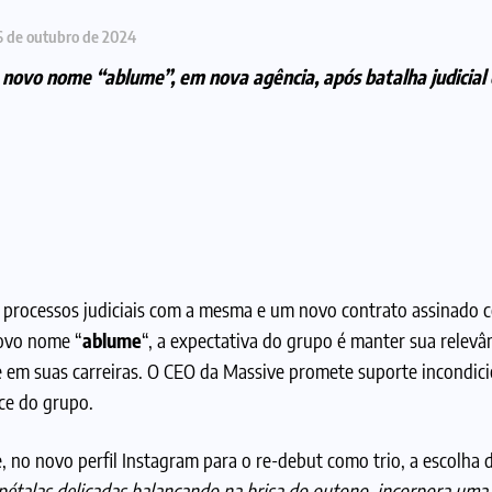
6 de outubro de 2024
 novo nome “ablume”, em nova agência, após batalha judicial 
 processos judiciais com a mesma e um novo contrato assinado
novo nome “
ablume
“, a expectativa do grupo é manter sua relevâ
se em suas carreiras. O CEO da Massive promete suporte incondici
ce do grupo.
 no novo perfil Instagram para o re-debut como trio, a escolha
pétalas delicadas balançando na brisa do outono, incorpora uma