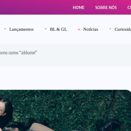
HOME
SOBRE NÓS
C
Lançamentos
BL & GL
Notícias
Curiosid
torno como “ablume”