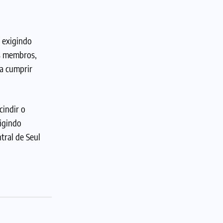
 exigindo
as membros,
ra cumprir
cindir o
xigindo
tral de Seul