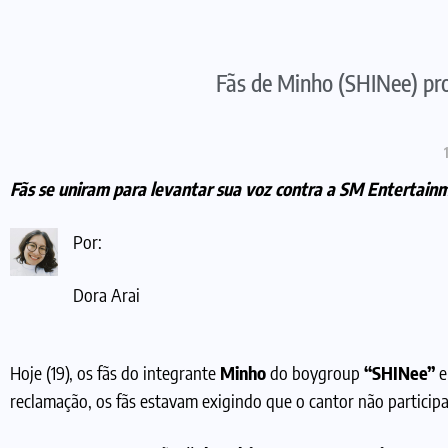
Fãs de Minho (SHINee) pr
F
ãs se uniram para levantar sua voz contra a SM Entertain
Por:
Dora Arai
Hoje (19), os fãs do integrante
Minho
do boygroup
“SHINee”
e
reclamação, os fãs estavam exigindo que o cantor não partici