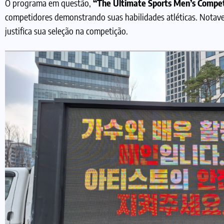
O programa em questão,
“The Ultimate Sports Men’s Compet
competidores demonstrando suas habilidades atléticas. Nota
justifica sua seleção na competição.