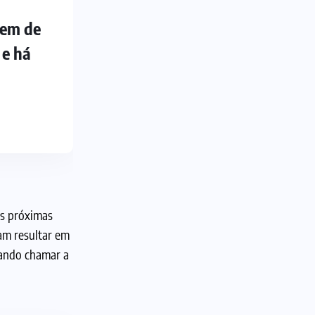
gem de
 e há
às próximas
am resultar em
cando chamar a