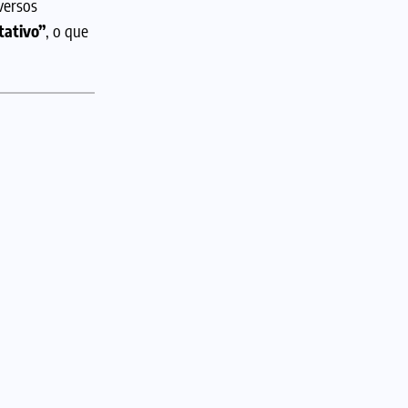
versos
tativo”
, o que