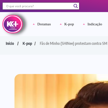
Doramas
K-pop
Indicação
Início
K-pop
Fãs de Minho (SHINee) protestam contra SM