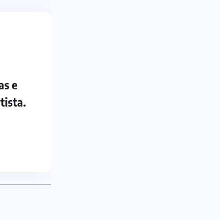
as e
tista.