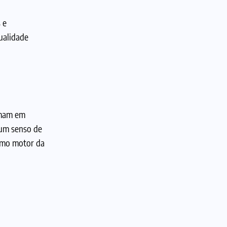
 e
ualidade
rmam em
 um senso de
omo motor da