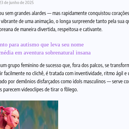
23 de junho de 2025
u sem grandes alardes — mas rapidamente conquistou corações
 vibrante de uma animação, o longa surpreende tanto pela sua q
reana de maneira divertida, respeitosa e cativante.
nto para autismo que leva seu nome
média em aventura sobrenatural insana
 um grupo feminino de sucesso que, fora dos palcos, se transfo
r facilmente no clichê, é tratada com inventividade, ritmo ágil e
mado por demônios disfarçados como idols masculinos — serve c
 parecem videoclipes de tirar o fôlego.