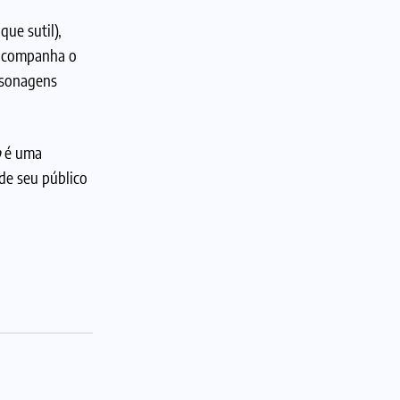
ue sutil),
 acompanha o
rsonagens
p
é uma
de seu público