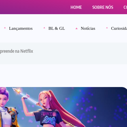
HOME
SOBRE NÓS
C
Lançamentos
BL & GL
Notícias
Curiosid
preende na Netflix