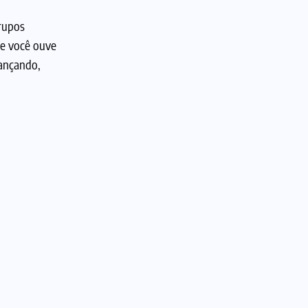
rupos
ue você ouve
dançando,