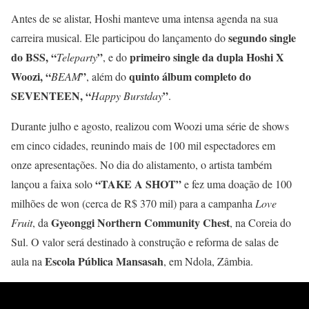
Antes de se alistar, Hoshi manteve uma intensa agenda na sua
segundo single
carreira musical. Ele participou do lançamento do
do BSS, “
”
primeiro single da dupla Hoshi X
Teleparty
, e do
Woozi, “
”
quinto álbum completo do
BEAM
, além do
SEVENTEEN, “
”
Happy Burstday
.
Durante julho e agosto, realizou com Woozi uma série de shows
em cinco cidades, reunindo mais de 100 mil espectadores em
onze apresentações. No dia do alistamento, o artista também
“TAKE A SHOT”
lançou a faixa solo
e fez uma doação de 100
milhões de won (cerca de R$ 370 mil) para a campanha
Love
Gyeonggi Northern Community Chest
Fruit
, da
, na Coreia do
Sul. O valor será destinado à construção e reforma de salas de
Escola Pública Mansasah
aula na
, em Ndola, Zâmbia.