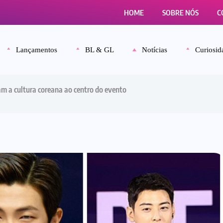
HOME
SOBRE NÓS
C
Lançamentos
BL & GL
Notícias
Curiosid
 a cultura coreana ao centro do evento