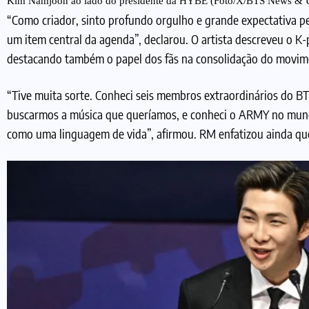
Kim Namjoon ao lado do presidente da HYBE (Foto/X/BTS News & U
“Como criador, sinto profundo orgulho e grande expectativa pe
um item central da agenda”, declarou. O artista descreveu o K
destacando também o papel dos fãs na consolidação do movim
“Tive muita sorte. Conheci seis membros extraordinários do BT
buscarmos a música que queríamos, e conheci o ARMY no mun
como uma linguagem de vida”, afirmou. RM enfatizou ainda que a