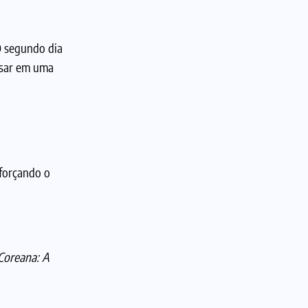
O segundo dia
ursar em uma
eforçando o
 Coreana: A