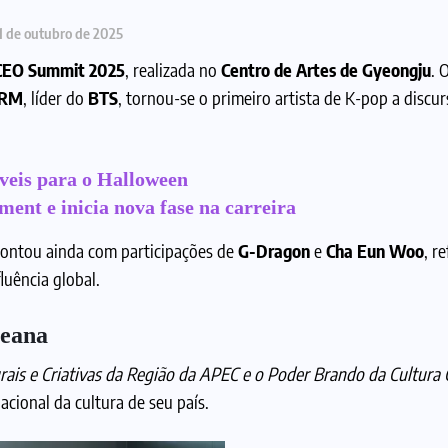
1 de outubro de 2025
CEO Summit 2025
, realizada no
Centro de Artes de Gyeongju
. 
RM
, líder do
BTS
, tornou-se o primeiro artista de K-pop a disc
íveis para o Halloween
nt e inicia nova fase na carreira
ontou ainda com participações de
G-Dragon
e
Cha Eun Woo
, r
luência global.
reana
urais e Criativas da Região da APEC e o Poder Brando da Cultura
acional da cultura de seu país.