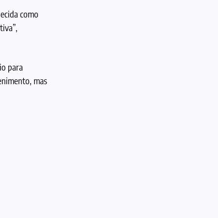
nhecida como
tiva”,
io para
enimento, mas