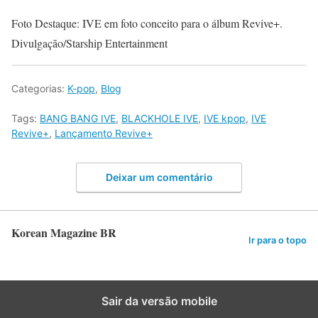
Foto Destaque: IVE em foto conceito para o álbum Revive+.
Divulgação/Starship Entertainment
Categorias:
K-pop
,
Blog
Tags:
BANG BANG IVE
,
BLACKHOLE IVE
,
IVE kpop
,
IVE
Revive+
,
Lançamento Revive+
Deixar um comentário
Korean Magazine BR
Ir para o topo
Sair da versão mobile