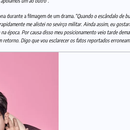
 apoiamos um ao outro”
.
tona durante a filmagem de um drama.
“Quando o escândalo de bul
pidamente me alistei no sevirço militar. Ainda assim, eu gostari
a na época. Por causa disso meu posicionamento veio tarde dema
m retorno. Digo que vou esclarecer os fatos reportados erronea