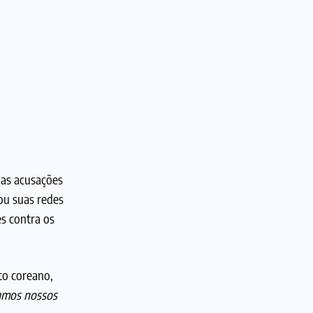
, as acusações
ou suas redes
s contra os
to coreano,
ramos nossos