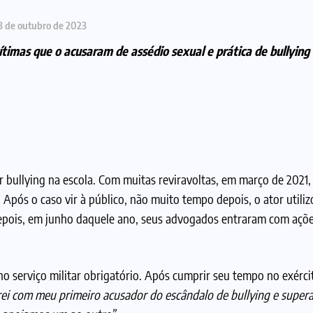
3 de outubro de 2023
timas que o acusaram de assédio sexual e prática de bullying
ar bullying na escola. Com muitas reviravoltas, em março de 2021
Após o caso vir à público, não muito tempo depois, o ator utiliz
 depois, em junho daquele ano, seus advogados entraram com açõe
 no serviço militar obrigatório. Após cumprir seu tempo no exérci
ei com meu primeiro acusador
do escândalo de bullying e supe