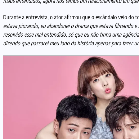
maus entendidos, agora nos temos um relacionamento em que
Durante a entrevista, o ator afirmou que o escândalo veio do 
estava piorando, eu abandonei o drama que estava filmando e ra
resolvido esse mal entendido, só que eu não tinha uma agênci
dizendo que passarei meu lado da história apenas para fazer u