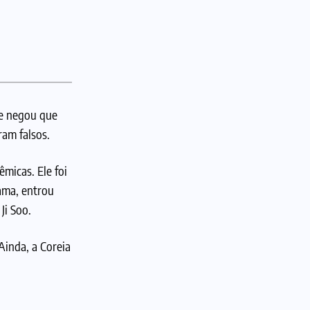
te negou que
am falsos.
micas. Ele foi
ama, entrou
Ji Soo.
Ainda, a Coreia