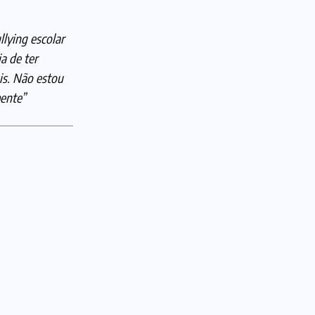
lying escolar
a de ter
is. Não estou
mente”