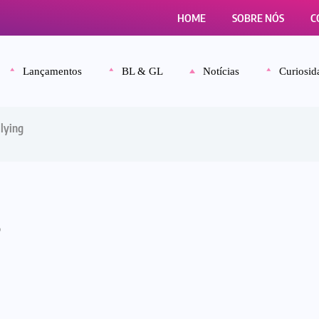
HOME
SOBRE NÓS
C
Lançamentos
BL & GL
Notícias
Curiosid
llying