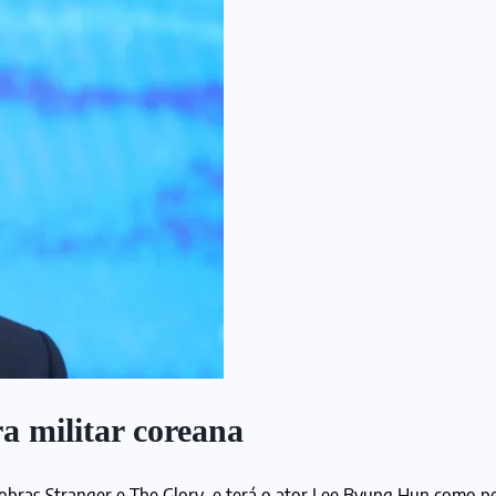
a militar coreana
r obras Stranger e The Glory, e terá o ator Lee Byung Hun como 