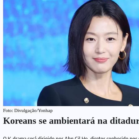
Foto: Divulgação/Yonhap
Koreans se ambientará na ditadur
O K-drama será dirigido por Ahn Gil Ho, diretor conhecido po