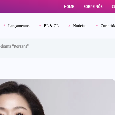
HOME
SOBRE NÓS
C
Lançamentos
BL & GL
Notícias
Curiosid
 K-drama “Koreans”