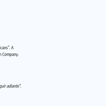
cans”. A
tch Company.
uir adiante”
.