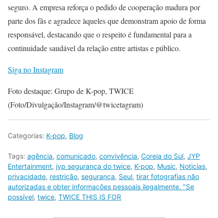
seguro. A empresa reforça o pedido de cooperação madura por
parte dos fãs e agradece àqueles que demonstram apoio de forma
responsável, destacando que o respeito é fundamental para a
continuidade saudável da relação entre artistas e público.
Siga no Instagram
Foto destaque: Grupo de K-pop, TWICE
(Foto/Divulgação/Instagram/@twicetagram)
Categorias:
K-pop
,
Blog
Tags:
agência
,
comunicado
,
convivência
,
Coreia do Sul
,
JYP
Entertainment
,
jyp segurança do twice
,
K-pop
,
Music
,
Noticias
,
privacidade
,
restrição
,
segurança
,
Seul
,
tirar fotografias não
autorizadas e obter informações pessoais ilegalmente. "Se
possível
,
twice
,
TWICE THIS IS FOR