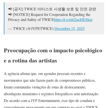
📢 [공지] TWICE 아티스트 사생활 보호 및 안전 관련
📢 [NOTICE] Request for Cooperation Regarding the
Privacy and Safety of TWICE
https://t.co/n02aoHESkm
— TWICE (@JYPETWICE)
December 15, 2025
Preocupação com o impacto psicológico
e a rotina das artistas
A agência afirma que, em agendas pessoais recentes e
movimentos que não fazem parte de compromissos públicos,
foram constatadas violações de rotas de deslocamento,
abordagens insistentes e registros fotográficos sem autorização.
De acordo com a JYP Entertainment, esse tipo de conduta é
especialmente preocupante em um contexto no qual o TWICE