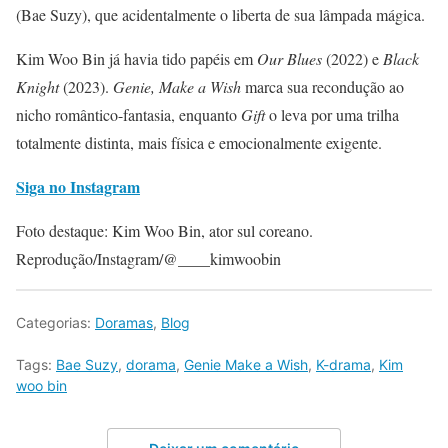
(Bae Suzy), que acidentalmente o liberta de sua lâmpada mágica.
Kim Woo Bin já havia tido papéis em
Our Blues
(2022) e
Black
Knight
(2023).
Genie, Make a Wish
marca sua recondução ao
nicho romântico-fantasia, enquanto
Gift
o leva por uma trilha
totalmente distinta, mais física e emocionalmente exigente.
Siga no Instagram
Foto destaque: Kim Woo Bin, ator sul coreano.
Reprodução/Instagram/@____kimwoobin
Categorias:
Doramas
,
Blog
Tags:
Bae Suzy
,
dorama
,
Genie Make a Wish
,
K-drama
,
Kim
woo bin