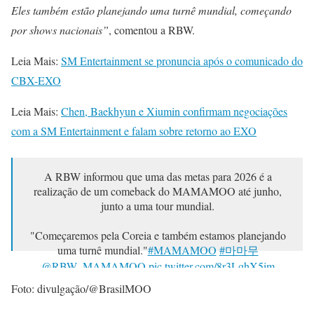
Eles também estão planejando uma turnê mundial, começando
por shows nacionais”
, comentou a RBW.
Leia Mais:
SM Entertainment se pronuncia após o comunicado do
CBX-EXO
Leia Mais:
Chen, Baekhyun e Xiumin confirmam negociações
com a SM Entertainment e falam sobre retorno ao EXO
A RBW informou que uma das metas para 2026 é a
realização de um comeback do MAMAMOO até junho,
junto a uma tour mundial.
"Começaremos pela Coreia e também estamos planejando
uma turnê mundial."
#MAMAMOO
#마마무
@RBW_MAMAMOO
pic.twitter.com/8r3LqhX5im
Foto: divulgação/@BrasilMOO
— Portal MAMAMOO (@BrasilMOO)
October 30, 2025