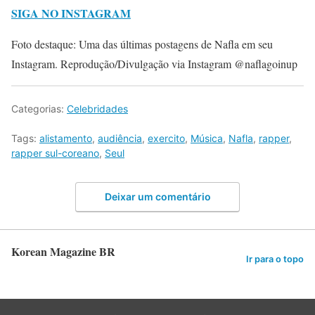
SIGA NO INSTAGRAM
Foto destaque: Uma das últimas postagens de Nafla em seu
Instagram. Reprodução/Divulgação via Instagram @naflagoinup
Categorias:
Celebridades
Tags:
alistamento
,
audiência
,
exercito
,
Música
,
Nafla
,
rapper
,
rapper sul-coreano
,
Seul
Deixar um comentário
Korean Magazine BR
Ir para o topo