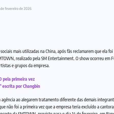
 de fevereiro de 2026
ciais mais utilizadas na China, após fãs reclamarem que ela foi 
SMTOWN, realizado pela SM Entertainment. O show ocorreu em F
 artistas e grupos da empresa.
0 pela primeira vez
” escrita por Changbin
 agência ao alegarem tratamento diferente das demais integran
que não foi a primeira vez que a empresa teria excluído a cantora
ncerto da SMTOWN, previsto para o dia 14 de fevereiro, em Ban