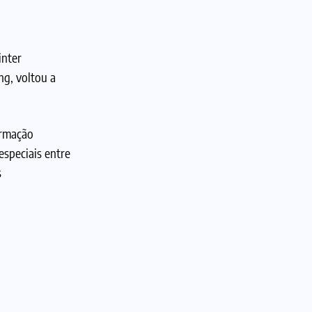
inter
ng, voltou a
ormação
especiais entre
s
Foto: Divulgação/ @aespa_official