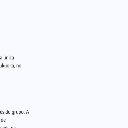
a única
ukuoka, no
tes do grupo. A
 de
gkok, na