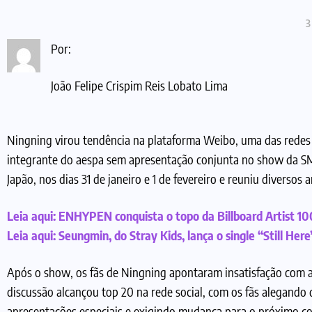
3
Por:
João Felipe Crispim Reis Lobato Lima
Ningning virou tendência na plataforma Weibo, uma das redes so
integrante do aespa sem apresentação conjunta no show da 
Japão, nos dias 31 de janeiro e 1 de fevereiro e reuniu diversos
Leia aqui:
ENHYPEN conquista o topo da Billboard Artist 10
Leia aqui:
Seungmin, do Stray Kids, lança o single “Still Here
Após o show, os fãs de Ningning apontaram insatisfação com a
discussão alcançou top 20 na rede social, com os fãs alegando 
apresentações especiais e exigindo mudança para o próximo co