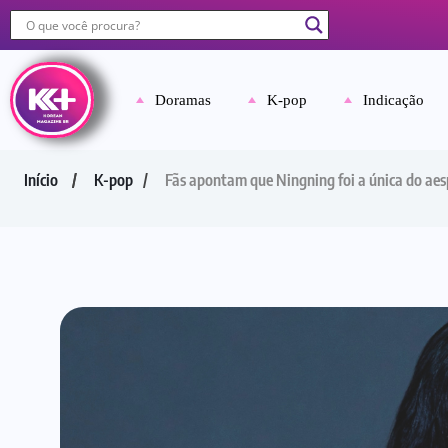
Doramas
K-pop
Indicação
Início
K-pop
Fãs apontam que Ningning foi a única do a