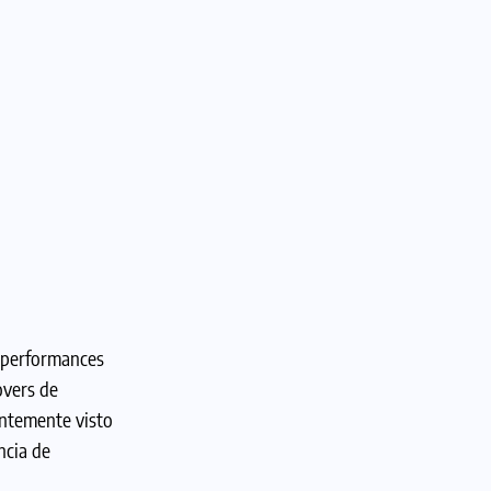
 performances
overs de
entemente visto
ncia de