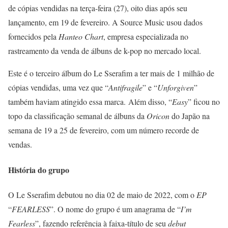
de cópias vendidas na terça-feira (27), oito dias após seu
lançamento, em 19 de fevereiro. A Source Music usou dados
fornecidos pela
Hanteo Chart
, empresa especializada no
rastreamento da venda de álbuns de k-pop no mercado local.
Este é o terceiro álbum do Le Sserafim a ter mais de 1 milhão de
cópias vendidas, uma vez que “
Antifragile
” e “
Unforgiven
”
também haviam atingido essa marca. Além disso, “
Easy
” ficou no
topo da classificação semanal de álbuns da
Oricon
do Japão na
semana de 19 a 25 de fevereiro, com um número recorde de
vendas.
História do grupo
O Le Sserafim debutou no dia 02 de maio de 2022, com o
EP
“
FEARLESS
”. O nome do grupo é um anagrama de “
I’m
Fearless
”, fazendo referência à faixa-título de seu
debut