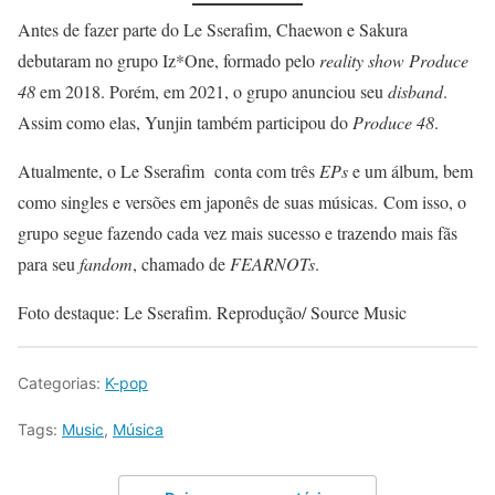
Antes de fazer parte do Le Sserafim, Chaewon e Sakura
debutaram no grupo Iz*One, formado pelo
reality show Produce
48
em 2018. Porém, em 2021, o grupo anunciou seu
disband
.
Assim como elas, Yunjin também participou do
Produce 48
.
Atualmente, o Le Sserafim conta com três
EPs
e um álbum, bem
como singles e versões em japonês de suas músicas. Com isso, o
grupo segue fazendo cada vez mais sucesso e trazendo mais fãs
para seu
fandom
, chamado de
FEARNOTs
.
Foto destaque: Le Sserafim. Reprodução/ Source Music
Categorias:
K-pop
Tags:
Music
,
Música