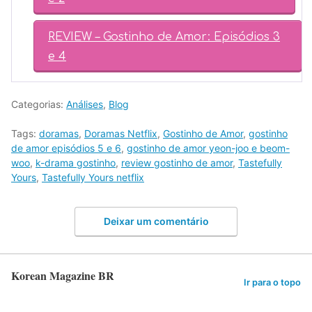
REVIEW – Gostinho de Amor: Episódios 3
e 4
Categorias:
Análises
,
Blog
Tags:
doramas
,
Doramas Netflix
,
Gostinho de Amor
,
gostinho
de amor episódios 5 e 6
,
gostinho de amor yeon-joo e beom-
woo
,
k-drama gostinho
,
review gostinho de amor
,
Tastefully
Yours
,
Tastefully Yours netflix
Deixar um comentário
Korean Magazine BR
Ir para o topo