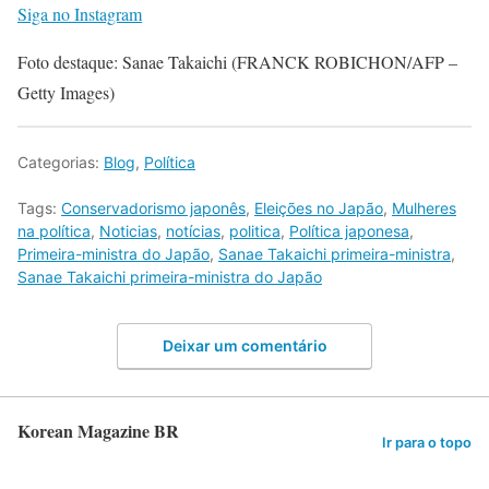
Siga no Instagram
Foto destaque: Sanae Takaichi (FRANCK ROBICHON/AFP –
Getty Images)
Categorias:
Blog
,
Política
Tags:
Conservadorismo japonês
,
Eleições no Japão
,
Mulheres
na política
,
Noticias
,
notícias
,
politica
,
Política japonesa
,
Primeira-ministra do Japão
,
Sanae Takaichi primeira-ministra
,
Sanae Takaichi primeira-ministra do Japão
Deixar um comentário
Korean Magazine BR
Ir para o topo