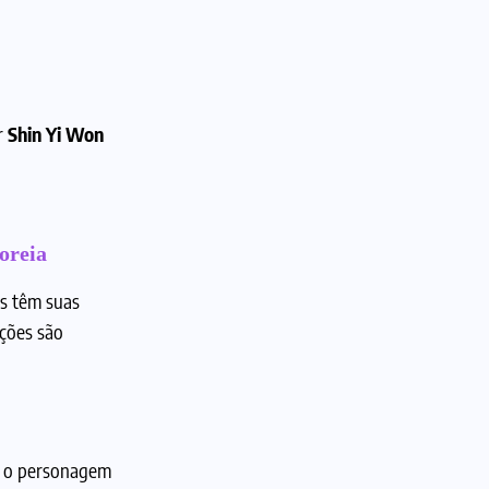
r
Shin Yi Won
oreia
os têm suas
ações são
o, o personagem