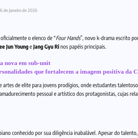
6 de janeiro de 2026
oficialmente o elenco de “
Four Hands
”, novo k-drama escrito po
ee Jun Young
e
Jang Gyu Ri
nos papéis principais.
a nova em sub-unit
rsonalidades que fortalecem a imagem positiva da C
artes de elite para jovens prodígios, onde estudantes talentos
amadurecimento pessoal e artístico dos protagonistas, cujas rel
piano conhecido por sua diligência inabalável. Apesar do talent