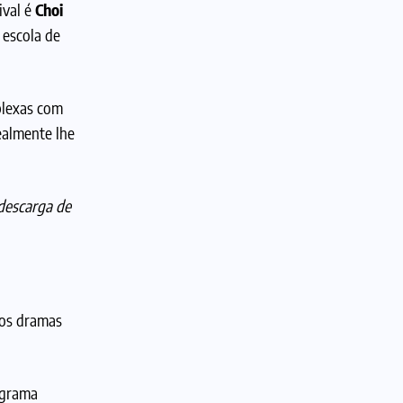
ival é
Choi
 escola de
plexas com
ealmente lhe
descarga de
aos dramas
ograma