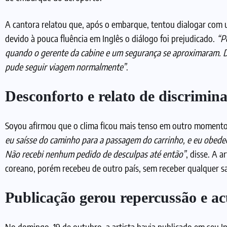
A cantora relatou que, após o embarque, tentou dialogar com 
devido à pouca fluência em Inglês o diálogo foi prejudicado.
“P
quando o gerente da cabine e um segurança se aproximaram. D
pude seguir viagem normalmente”
.
Desconforto e relato de discrimin
Soyou afirmou que o clima ficou mais tenso em outro momento 
eu saísse do caminho para a passagem do carrinho, e eu obede
Não recebi nenhum pedido de desculpas até então”
, disse. A 
coreano, porém recebeu de outro país, sem receber qualquer sa
Publicação gerou repercussão e a
No domingo, 19 de outubro, a artista havia publicado em seu 