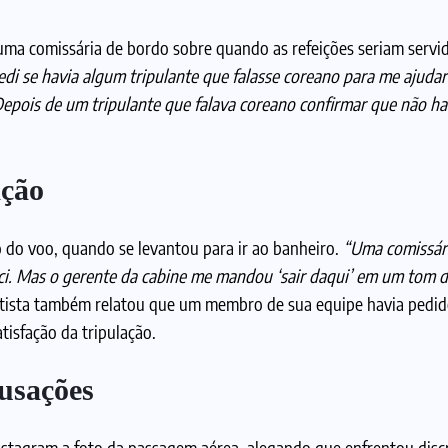
uma comissária de bordo sobre quando as refeições seriam servi
edi se havia algum tripulante que falasse coreano para me ajudar
epois de um tripulante que falava coreano confirmar que não ha
ação
do voo, quando se levantou para ir ao banheiro.
“Uma comissár
ci. Mas o gerente da cabine me mandou ‘sair daqui’ em um tom d
artista também relatou que um membro de sua equipe havia pedi
tisfação da tripulação.
cusações
Instagram a foto da passagem aérea, alegando que enfrentou dis