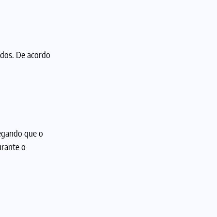
idos. De acordo
legando que o
urante o