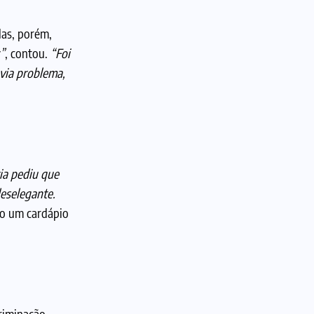
das, porém,
”
, contou.
“Foi
via problema,
ia pediu que
eselegante.
do um cardápio
criminação