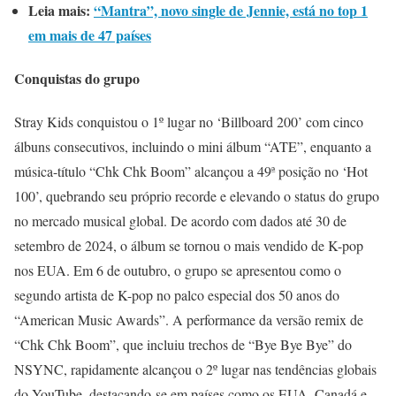
Leia mais:
“Mantra”, novo single de Jennie, está no top 1
em mais de 47 países
Conquistas do grupo
Stray Kids conquistou o 1º lugar no ‘Billboard 200’ com cinco
álbuns consecutivos, incluindo o mini álbum “ATE”, enquanto a
música-título “Chk Chk Boom” alcançou a 49ª posição no ‘Hot
100’, quebrando seu próprio recorde e elevando o status do grupo
no mercado musical global. De acordo com dados até 30 de
setembro de 2024, o álbum se tornou o mais vendido de K-pop
nos EUA. Em 6 de outubro, o grupo se apresentou como o
segundo artista de K-pop no palco especial dos 50 anos do
“American Music Awards”. A performance da versão remix de
“Chk Chk Boom”, que incluiu trechos de “Bye Bye Bye” do
NSYNC, rapidamente alcançou o 2º lugar nas tendências globais
do YouTube, destacando-se em países como os EUA, Canadá e