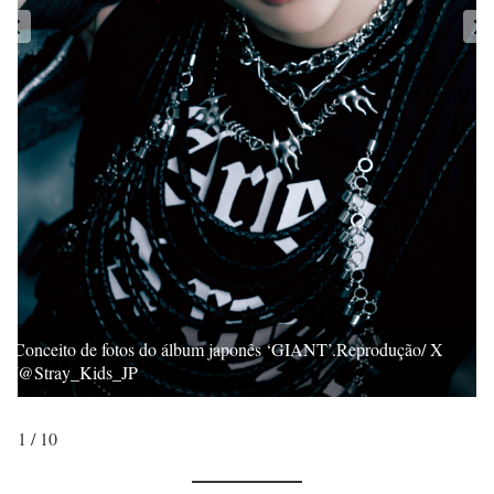
Conceito de fotos do álbum japonês ‘GIANT’.Reprodução/ X
/@Stray_Kids_JP
1 / 10