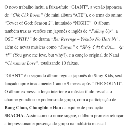
O novo trabalho inclui a faixa-título “GIANT”, a versão japonesa
de
“Chk Chk Boom”
(do mini álbum “ATE”), e o tema do anime
“Tower of God: Season 2”, intitulado “NIGHT”. O álbum
também traz as versões em japonês e inglês de
“Falling Up”
, a
OST
“WHY?”
do drama
“Re: Revenge – Yokubo No Hate Ni”
,
além de novas músicas como
“Saiyan”
e
“愛をくれたのに、な
ぜ”
(You gave me love, but why?), e a canção original de Natal
“Christmas Love”
, totalizando 10 faixas.
“GIANT” é o segundo álbum regular japonês do Stray Kids, será
lançado aproximadamente 1 ano e 9 meses após “THE SOUND”.
O álbum expressa a força interior e a música-título ressalta o
charme grandioso e poderoso do grupo, com a participação de
Bang Chan, Changbin
Han
e
da equipe de produção
3RACHA
. Assim como o nome sugere, o álbum promete reforçar
a impressionante presença do grupo na indústria musical