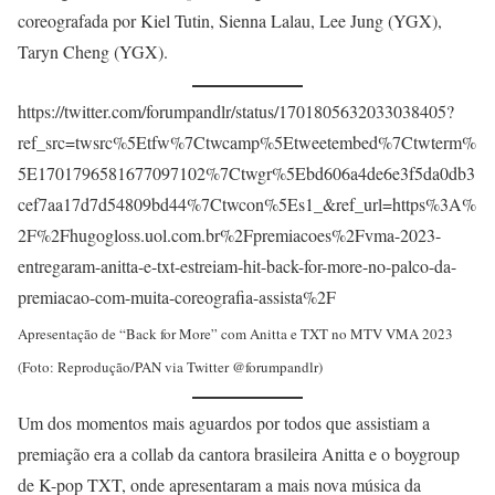
coreografada por Kiel Tutin, Sienna Lalau, Lee Jung (YGX),
Taryn Cheng (YGX).
https://twitter.com/forumpandlr/status/1701805632033038405?
ref_src=twsrc%5Etfw%7Ctwcamp%5Etweetembed%7Ctwterm%
5E1701796581677097102%7Ctwgr%5Ebd606a4de6e3f5da0db3
cef7aa17d7d54809bd44%7Ctwcon%5Es1_&ref_url=https%3A%
2F%2Fhugogloss.uol.com.br%2Fpremiacoes%2Fvma-2023-
entregaram-anitta-e-txt-estreiam-hit-back-for-more-no-palco-da-
premiacao-com-muita-coreografia-assista%2F
Apresentação de “Back for More” com Anitta e TXT no MTV VMA 2023
(Foto: Reprodução/PAN via Twitter @forumpandlr)
Um dos momentos mais aguardos por todos que assistiam a
premiação era a collab da cantora brasileira Anitta e o boygroup
de K-pop TXT, onde apresentaram a mais nova música da