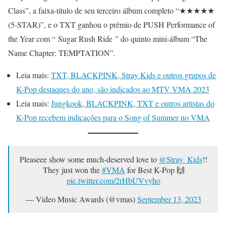
Class”, a faixa-título de seu terceiro álbum completo “★★★★★
(5-STAR)”, e o TXT ganhou o prêmio de PUSH Performance of
the Year com “ Sugar Rush Ride ” do quinto mini-álbum “The
Name Chapter: TEMPTATION”.
Leia mais:
TXT, BLACKPINK, Stray Kids e outros grupos de
K-Pop destaques do ano, são indicados ao MTV VMA 2023
Leia mais:
Jungkook, BLACKPINK, TXT e outros artistas do
K-Pop recebem indicações para o Song of Summer no VMA
Pleaseee show some much-deserved love to
@Stray_Kids
!!
They just won the
#VMA
for Best K-Pop 🙌
pic.twitter.com/2rHbUVvyho
— Video Music Awards (@vmas)
September 13, 2023