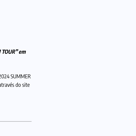
OM TOUR” em
ê “2024 SUMMER
través do site