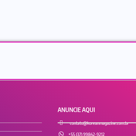
ANUNCIE AQUI
contato@koreanmagazine.com.br
+55 (37) 99842-9212