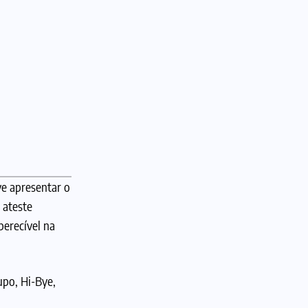
ve apresentar o
 ateste
perecível na
upo, Hi-Bye,