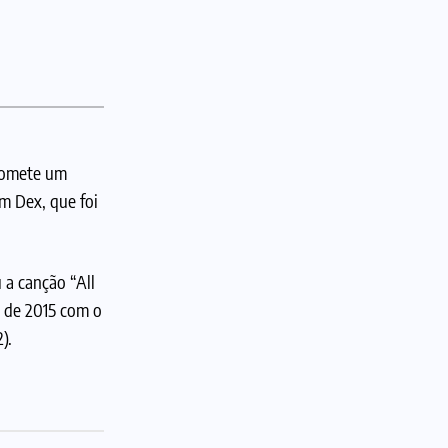
promete um
m Dex, que foi
 a canção “All
o de 2015 com o
).