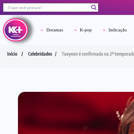
Doramas
K-pop
Indicação
Início
Celebridades
Taeyeon é confirmada na 2ª temporad