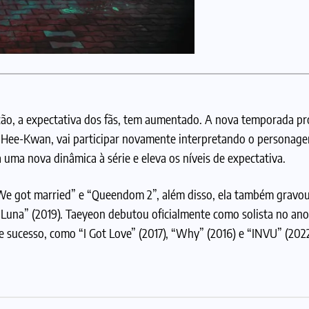
ução, a expectativa dos fãs, tem aumentado. A nova temporada 
oo Hee-Kwan, vai participar novamente interpretando o personage
uma nova dinâmica à série e eleva os níveis de expectativa.
 “We got married” e “Queendom 2”, além disso, ela também gravou
l Luna” (2019). Taeyeon debutou oficialmente como solista no an
e sucesso, como “I Got Love” (2017), “Why” (2016) e “INVU” (2022