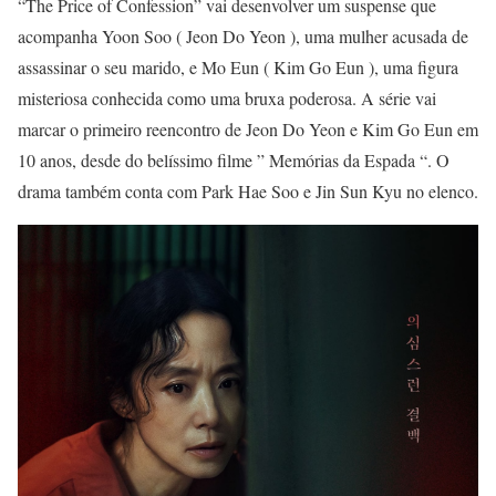
“The Price of Confession” vai desenvolver um suspense que
acompanha Yoon Soo ( Jeon Do Yeon ), uma mulher acusada de
assassinar o seu marido, e Mo Eun ( Kim Go Eun ), uma figura
misteriosa conhecida como uma bruxa poderosa. A série vai
marcar o primeiro reencontro de Jeon Do Yeon e Kim Go Eun em
10 anos, desde do belíssimo filme ” Memórias da Espada “. O
drama também conta com Park Hae Soo e Jin Sun Kyu no elenco.