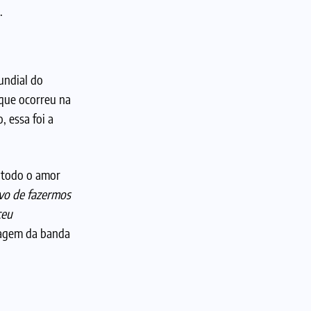
.
undial do
que ocorreu na
 essa foi a
u todo o amor
vo de fazermos
ceu
sagem da banda