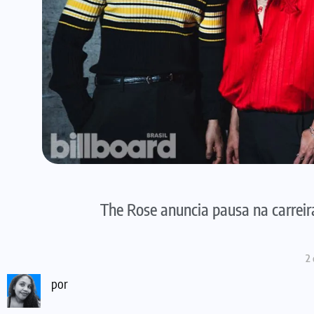
The Rose anuncia pausa na carreir
2
por