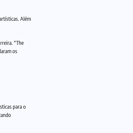
rtísticas. Além
rreira. “The
elaram os
sticas para o
izando