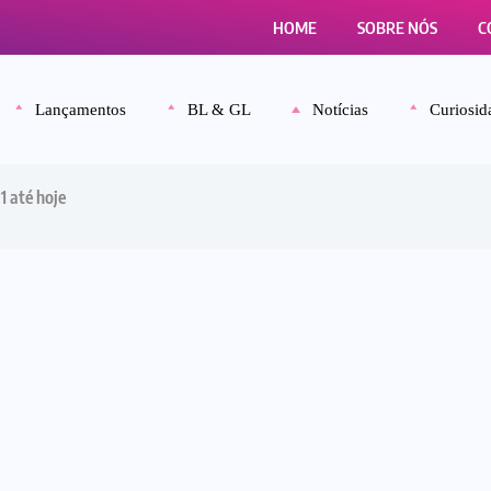
HOME
SOBRE NÓS
C
Lançamentos
BL & GL
Notícias
Curiosid
1 até hoje