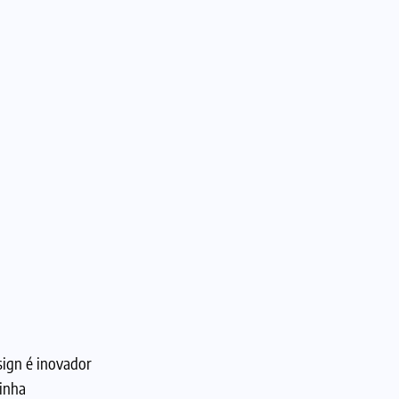
Foto: Divulgação/The Chosen Prime – Hasbro
sign é inovador
linha