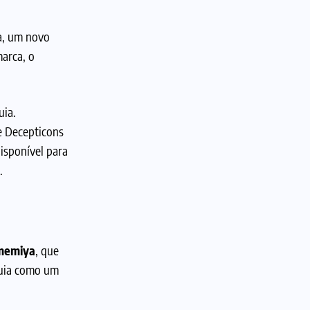
a, um novo
marca, o
uia.
 e Decepticons
disponível para
.
memiya
, que
quia como um