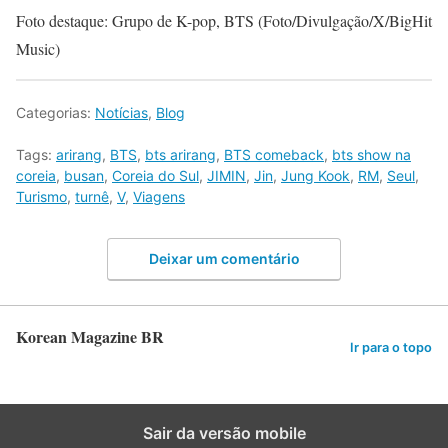
Foto destaque: Grupo de K-pop, BTS (Foto/Divulgação/X/BigHit
Music)
Categorias:
Notícias
,
Blog
Tags:
arirang
,
BTS
,
bts arirang
,
BTS comeback
,
bts show na
coreia
,
busan
,
Coreia do Sul
,
JIMIN
,
Jin
,
Jung Kook
,
RM
,
Seul
,
Turismo
,
turnê
,
V
,
Viagens
Deixar um comentário
Korean Magazine BR
Ir para o topo
Sair da versão mobile