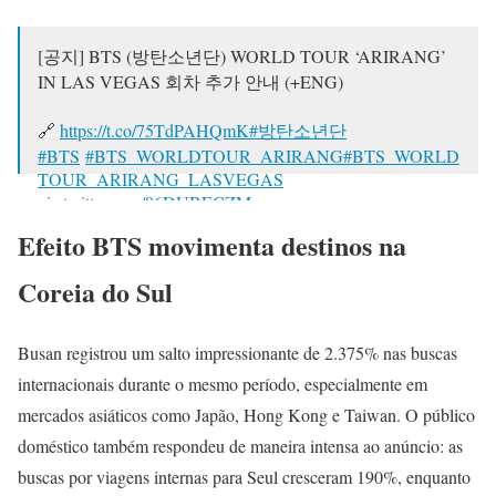
[공지] BTS (방탄소년단) WORLD TOUR ‘ARIRANG’
IN LAS VEGAS 회차 추가 안내 (+ENG)
🔗
https://t.co/75TdPAHQmK
#방탄소년단
#BTS
#BTS_WORLDTOUR_ARIRANG
#BTS_WORLD
TOUR_ARIRANG_LASVEGAS
pic.twitter.com/86DUBECZMy
Efeito BTS movimenta destinos na
— BTS_official (@bts_bighit)
January 24, 2026
Coreia do Sul
Busan registrou um salto impressionante de 2.375% nas buscas
internacionais durante o mesmo período, especialmente em
mercados asiáticos como Japão, Hong Kong e Taiwan. O público
doméstico também respondeu de maneira intensa ao anúncio: as
buscas por viagens internas para Seul cresceram 190%, enquanto