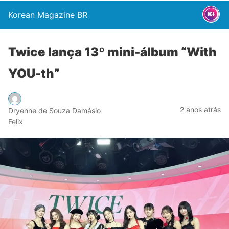
Korean Magazine BR
Twice lança 13º mini-álbum “With
YOU-th”
2 anos atrás
Dryenne de Souza Damásio
Felix