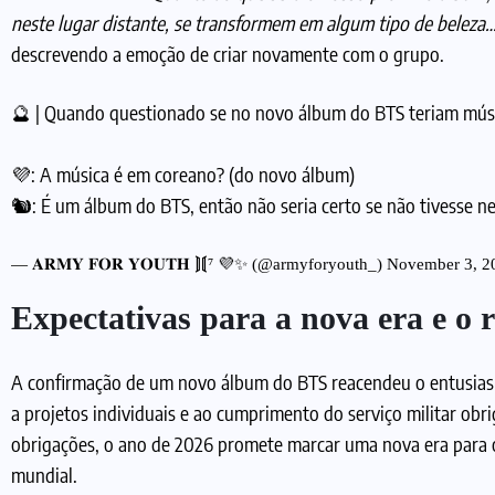
neste lugar distante, se transformem em algum tipo de beleza
descrevendo a emoção de criar novamente com o grupo.
🔮 | Quando questionado se no novo álbum do BTS teriam músi
💜: A música é em coreano? (do novo álbum)
🐿️: É um álbum do BTS, então não seria certo se não tivesse
— 𝐀𝐑𝐌𝐘 𝐅𝐎𝐑 𝐘𝐎𝐔𝐓𝐇 ⟭⟬⁷ 💜✨ (@armyforyouth_)
November 3, 2
Expectativas para a nova era e o 
A confirmação de um novo álbum do BTS reacendeu o entusias
a projetos individuais e ao cumprimento do serviço militar obri
obrigações, o ano de 2026 promete marcar uma nova era para
mundial.