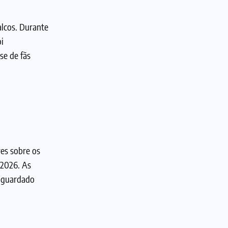
lcos. Durante
i
se de fãs
res sobre os
 2026. As
 aguardado