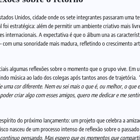
Estados Unidos, cidade onde os sete integrantes passaram uma 
 foi estratégica: além de permitir um ambiente criativo mais livre
s internacionais. A expectativa é que o álbum una as caracterís
 — com uma sonoridade mais madura, refletindo o crescimento artí
ociais algumas reflexões sobre o momento que o grupo vive. Em 
zindo música ao lado dos colegas após tantos anos de trajetória.
 uma cor diferente. Nem eu sei mais o que é, ou melhor, o que e
oder criar algo com esses amigos, quero me dedicar e me sentir
espírito do próximo lançamento: um projeto que celebra a amizad
disco nasceu de um processo intenso de reflexão sobre o passado
 continuo pensando. Mas espero que os momentos que comparti