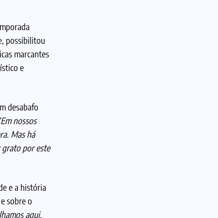
temporada
, possibilitou
ticas marcantes
stico e
um desabafo
“Em nossos
ra. Mas há
 grato por este
e e a história
 e sobre o
lhamos aqui,