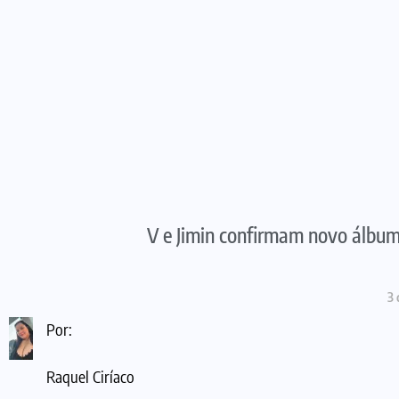
V e Jimin confirmam novo álbum
3
Por:
Raquel Ciríaco