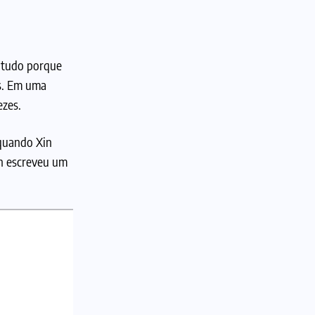
o tudo porque
os. Em uma
ezes.
 quando Xin
in escreveu um