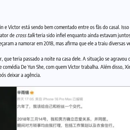
in e Victor está sendo bem comentado entre os fãs do casal. Iss
 ator de
cross talk
teria sido infiel enquanto ainda estavam junt
eçaram a namorar em 2018, mas afirma que ele a traiu diversas v
er, que teria passado a noite na casa dele. A situação se agravou
 comédia De Yun She, com quem Victor trabalha. Além disso, X
pós deixar a agência.