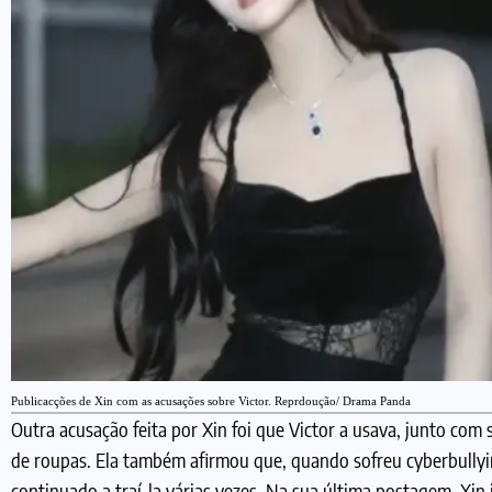
Publicacções de Xin com as acusações sobre Victor. Reprdoução/ Drama Panda
Outra acusação feita por Xin foi que Victor a usava, junto com
de roupas. Ela também afirmou que, quando sofreu cyberbullying
continuado a traí-la várias vezes. Na sua última postagem, Xin 