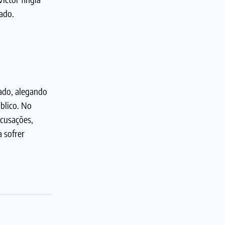
ado.
ado, alegando
blico. No
acusações,
 sofrer