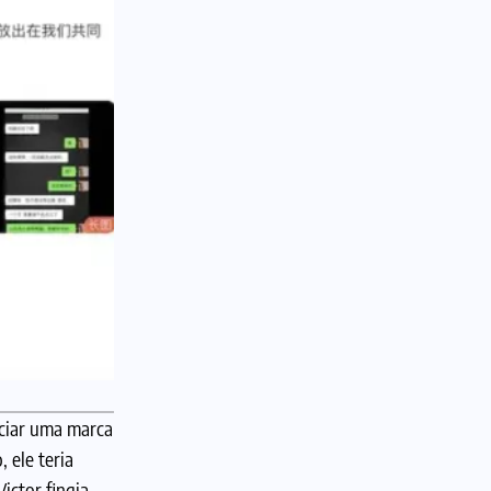
nciar uma marca
 ele teria
ictor fingia