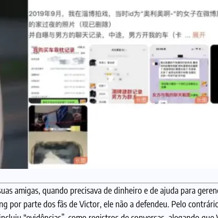
 suas amigas, quando precisava de dinheiro e de ajuda para gere
 por parte dos fãs de Victor, ele não a defendeu. Pelo contrário,
incluiu “evidências”, como registros de conversas, alegando que V