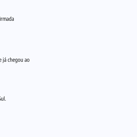
firmada
e já chegou ao
ul.