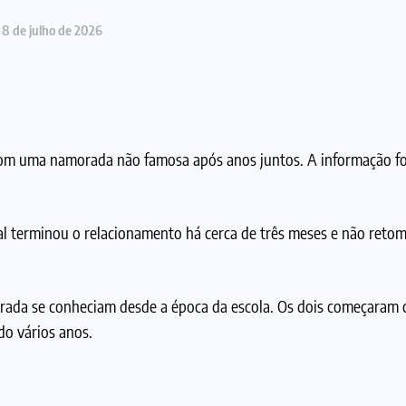
8 de julho de 2026
com uma namorada não famosa após anos juntos. A informação fo
l terminou o relacionamento há cerca de três meses e não reto
orada se conheciam desde a época da escola. Os dois começaram
do vários anos.