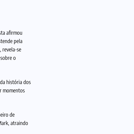
ista afirmou
stende pela
, revela-se
 sobre o
da história dos
har momentos
leiro de
ark, atraindo