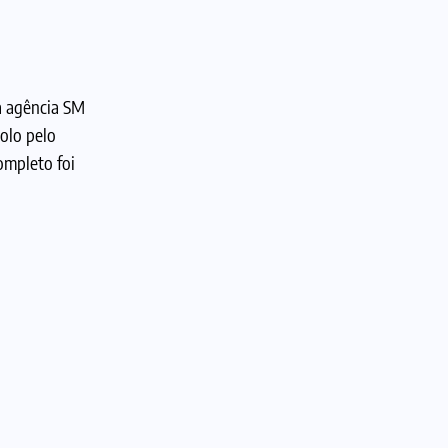
a agência SM
olo pelo
ompleto foi