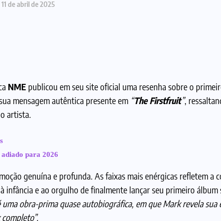
11 de abril de 2025
ica
NME
publicou em seu site oficial uma resenha sobre o primei
 e sua mensagem autêntica presente em
“
The Firstfruit
”
, ressalta
 artista.
s
 adiado para 2026
emoção genuína e profunda. As faixas mais enérgicas refletem a 
 infância e ao orgulho de finalmente lançar seu primeiro álbum
é uma obra-prima quase autobiográfica, em que Mark revela sua 
k completo”.