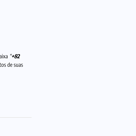
faixa
“
+82
tos de suas