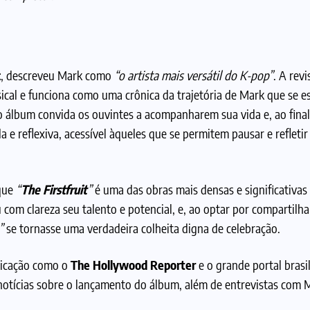
c
, descreveu Mark como
“o artista mais versátil do K-pop”
. A rev
ical e funciona como uma crônica da trajetória de Mark que se e
o álbum convida os ouvintes a acompanharem sua vida e, ao final
e reflexiva, acessível àqueles que se permitem pausar e refletir
que
“
The Firstfruit
”
é uma das obras mais densas e significativas 
com clareza seu talento e potencial, e, ao optar por compartil
”
se tornasse uma verdadeira colheita digna de celebração.
nicação como o
The Hollywood Reporter
e o grande portal brasi
tícias sobre o lançamento do álbum, além de entrevistas com M