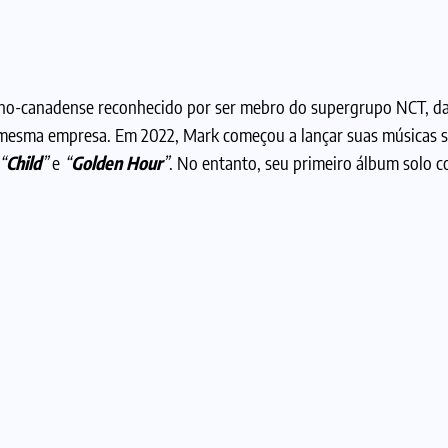
ano-canadense reconhecido por ser mebro do supergrupo NCT, d
mesma empresa. Em 2022, Mark começou a lançar suas músicas s
“
Child
”
e
“
Golden Hour
”
. No entanto, seu primeiro álbum solo c