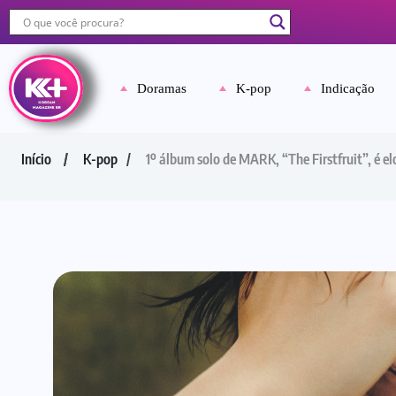
Doramas
K-pop
Indicação
Início
K-pop
1º álbum solo de MARK, “The Firstfruit”, é e