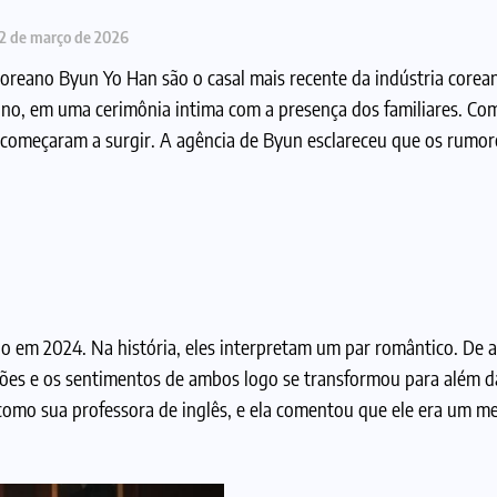
2 de março de 2026
r coreano Byun Yo Han são o casal mais recente da indústria corean
te ano, em uma cerimônia intima com a presença dos familiares. Co
 começaram a surgir. A agência de Byun esclareceu que os rumor
do em 2024. Na história, eles interpretam um par romântico. De
ções e os sentimentos de ambos logo se transformou para além d
omo sua professora de inglês, e ela comentou que ele era um m