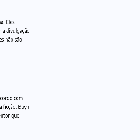
a. Eles
m a divulgação
es não são
 acordo com
a ficção. Buyn
entor que