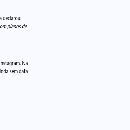
a declarou:
com planos de
 instagram. Na
ainda sem data