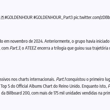
티즈
#GOLDENHOUR
#GOLDENHOUR_Part3
pic.twitter.com/zD
ado em novembro de 2024. Anteriormente, o grupo havia iniciado
a, com
Part.3
, o ATEEZ encerra a trilogia que guiou sua trajetória
sivos nos charts internacionais.
Part.1
conquistou o primeiro lug
o Top 5 do Official Albums Chart do Reino Unido. Enquanto isto,
P
o da Billboard 200, com mais de 175 mil unidades vendidas na pr