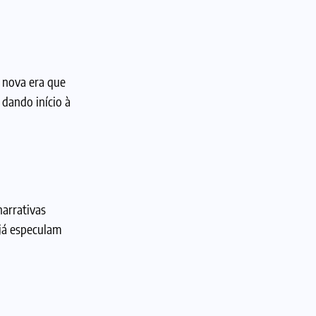
a nova era que
 dando início à
narrativas
 já especulam