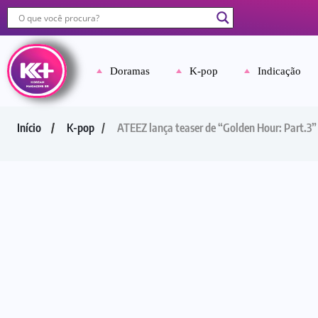
Doramas
K-pop
Indicação
Início
K-pop
ATEEZ lança teaser de “Golden Hour: Part.3”