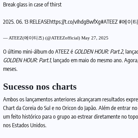
Break glass in case of thirst
2025. 06. 13 RELEASE
https://t.co/vIhdgBwfXg
#ATEEZ
#에이
— ATEEZ(에이티즈) (@ATEEZofficial)
May 27, 2025
O último mini-álbum do ATEEZ é
GOLDEN HOUR: Part.2
, lanç
GOLDEN HOUR: Part.1
, lançado em maio do mesmo ano. Agor
meses.
Sucesso nos charts
Ambos os lançamentos anteriores alcançaram resultados expres
Chart da Coreia do Sul e no Oricon do Japão. Além de entrar n
um feito histórico para o grupo ao estrear diretamente no top
nos Estados Unidos.