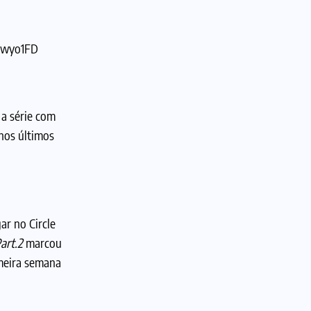
Bbwyo1FD
 a série com
 nos últimos
ar no Circle
art.2
marcou
imeira semana