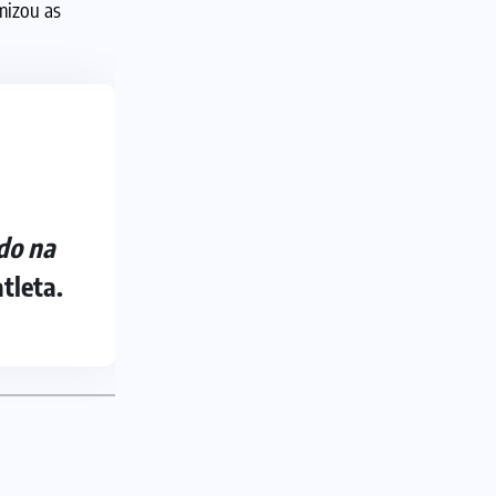
mizou as
do na
atleta.