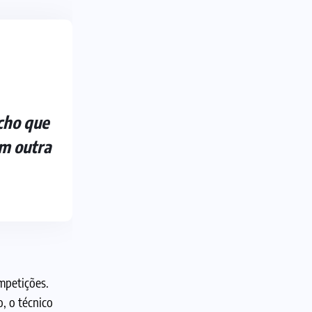
cho que
em outra
mpetições.
, o técnico