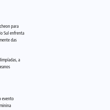
ncheon para
do Sul enfrenta
amente das
limpíadas, a
reanos
o evento
eminina