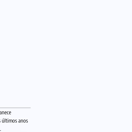
manece
s últimos anos
.