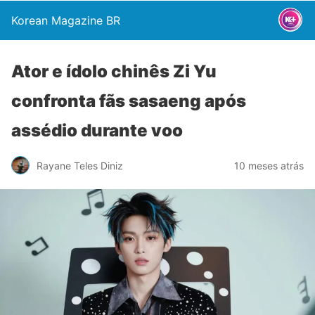
Korean Magazine BR
Ator e ídolo chinês Zi Yu
confronta fãs sasaeng após
assédio durante voo
Rayane Teles Diniz
10 meses atrás