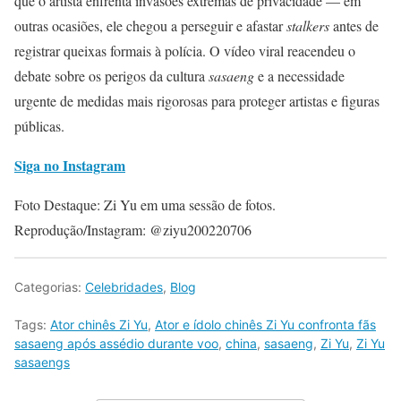
que o artista enfrenta invasões extremas de privacidade — em
outras ocasiões, ele chegou a perseguir e afastar
stalkers
antes de
registrar queixas formais à polícia. O vídeo viral reacendeu o
debate sobre os perigos da cultura
sasaeng
e a necessidade
urgente de medidas mais rigorosas para proteger artistas e figuras
públicas.
Siga no Instagram
Foto Destaque: Zi Yu em uma sessão de fotos.
Reprodução/Instagram: @ziyu200220706
Categorias:
Celebridades
,
Blog
Tags:
Ator chinês Zi Yu
,
Ator e ídolo chinês Zi Yu confronta fãs
sasaeng após assédio durante voo
,
china
,
sasaeng
,
Zi Yu
,
Zi Yu
sasaengs