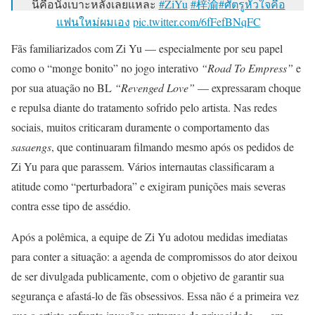
นี้คือนั่งเบาะหลังเลยแหละ
#ZiYu
#梓渝
#ศัตรูหัวใจคือ
แฟนใหม่ผมเอง
pic.twitter.com/6fFefBNqFC
Fãs familiarizados com Zi Yu — especialmente por seu papel
— 🎀🐰🌹🐻🐸🐶🐈‍⬛🐬 (@TifFaNy_9member)
July 22,
como o “monge bonito” no jogo interativo
“Road To Empress”
e
2025
por sua atuação no BL
“Revenged Love”
— expressaram choque
e repulsa diante do tratamento sofrido pelo artista. Nas redes
sociais, muitos criticaram duramente o comportamento das
sasaengs
, que continuaram filmando mesmo após os pedidos de
Zi Yu para que parassem. Vários internautas classificaram a
atitude como “perturbadora” e exigiram punições mais severas
contra esse tipo de assédio.
Após a polêmica, a equipe de Zi Yu adotou medidas imediatas
para conter a situação: a agenda de compromissos do ator deixou
de ser divulgada publicamente, com o objetivo de garantir sua
segurança e afastá-lo de fãs obsessivos. Essa não é a primeira vez